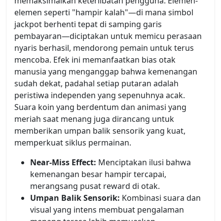
memaksimalkan keterlibatan pengguna. Elemen-
elemen seperti "hampir kalah"—di mana simbol
jackpot berhenti tepat di samping garis
pembayaran—diciptakan untuk memicu perasaan
nyaris berhasil, mendorong pemain untuk terus
mencoba. Efek ini memanfaatkan bias otak
manusia yang menganggap bahwa kemenangan
sudah dekat, padahal setiap putaran adalah
peristiwa independen yang sepenuhnya acak.
Suara koin yang berdentum dan animasi yang
meriah saat menang juga dirancang untuk
memberikan umpan balik sensorik yang kuat,
memperkuat siklus permainan.
Near-Miss Effect:
Menciptakan ilusi bahwa
kemenangan besar hampir tercapai,
merangsang pusat reward di otak.
Umpan Balik Sensorik:
Kombinasi suara dan
visual yang intens membuat pengalaman