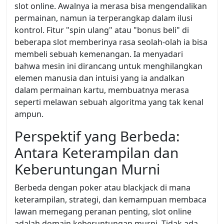
slot online. Awalnya ia merasa bisa mengendalikan
permainan, namun ia terperangkap dalam ilusi
kontrol. Fitur "spin ulang" atau "bonus beli" di
beberapa slot memberinya rasa seolah-olah ia bisa
membeli sebuah kemenangan. Ia menyadari
bahwa mesin ini dirancang untuk menghilangkan
elemen manusia dan intuisi yang ia andalkan
dalam permainan kartu, membuatnya merasa
seperti melawan sebuah algoritma yang tak kenal
ampun.
Perspektif yang Berbeda:
Antara Keterampilan dan
Keberuntungan Murni
Berbeda dengan poker atau blackjack di mana
keterampilan, strategi, dan kemampuan membaca
lawan memegang peranan penting, slot online
adalah domain keberuntungan murni. Tidak ada