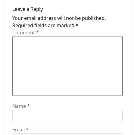
Leave a Reply
Your email address will not be published.
Required fields are marked
*
Comment
*
Name
*
Email
*