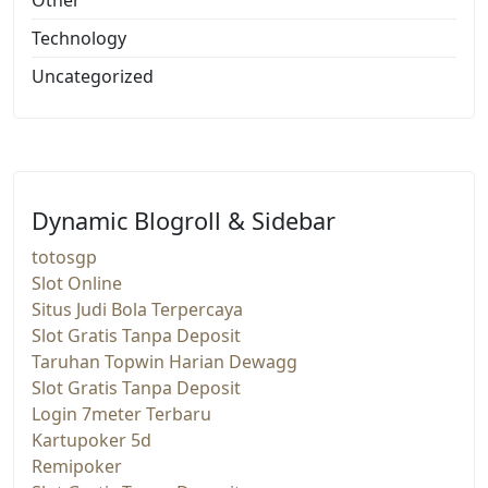
Technology
Uncategorized
Dynamic Blogroll & Sidebar
totosgp
Slot Online
Situs Judi Bola Terpercaya
Slot Gratis Tanpa Deposit
Taruhan Topwin Harian Dewagg
Slot Gratis Tanpa Deposit
Login 7meter Terbaru
Kartupoker 5d
Remipoker