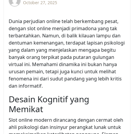
October 27, 2025
Dunia perjudian online telah berkembang pesat,
dengan slot online menjadi primadona yang tak
terbantahkan. Namun, di balik kilauan lampu dan
dentuman kemenangan, terdapat lapisan psikologi
yang dalam yang menjelaskan mengapa begitu
banyak orang terpikat pada putaran gulungan
virtual ini. Memahami dinamika ini bukan hanya
urusan pemain, tetapi juga kunci untuk melihat
fenomena ini dari sudut pandang yang lebih kritis
dan informatif.
Desain Kognitif yang
Memikat
Slot online modern dirancang dengan cermat oleh
ahli psikologi dan insinyur perangkat lunak untuk