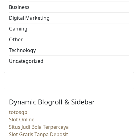
Business
Digital Marketing
Gaming
Other
Technology
Uncategorized
Dynamic Blogroll & Sidebar
totosgp
Slot Online
Situs Judi Bola Terpercaya
Slot Gratis Tanpa Deposit