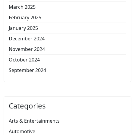
March 2025
February 2025
January 2025
December 2024
November 2024
October 2024
September 2024
Categories
Arts & Entertainments
Automotive