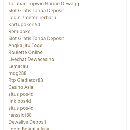
Taruhan Topwin Harian Dewagg
Slot Gratis Tanpa Deposit
Login 7meter Terbaru
Kartupoker 5d
Remipoker
Slot Gratis Tanpa Deposit
Angka Jitu Togel
Roulette Online
Livechat Dewacasino
Lemacau
mdg288
Rtp Gladiator88
Casino Asia
situs pos4d
link pos4d
situs pos4d
ransslot88
Dewalive Deposit
Login Bolagila Asia