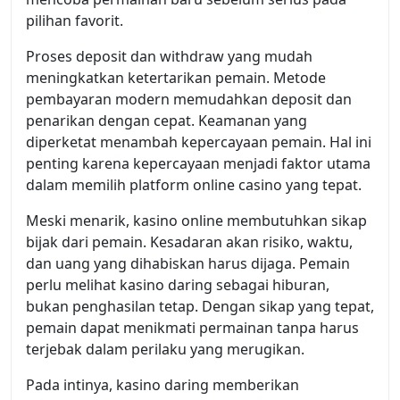
pilihan favorit.
Proses deposit dan withdraw yang mudah
meningkatkan ketertarikan pemain. Metode
pembayaran modern memudahkan deposit dan
penarikan dengan cepat. Keamanan yang
diperketat menambah kepercayaan pemain. Hal ini
penting karena kepercayaan menjadi faktor utama
dalam memilih platform online casino yang tepat.
Meski menarik, kasino online membutuhkan sikap
bijak dari pemain. Kesadaran akan risiko, waktu,
dan uang yang dihabiskan harus dijaga. Pemain
perlu melihat kasino daring sebagai hiburan,
bukan penghasilan tetap. Dengan sikap yang tepat,
pemain dapat menikmati permainan tanpa harus
terjebak dalam perilaku yang merugikan.
Pada intinya, kasino daring memberikan