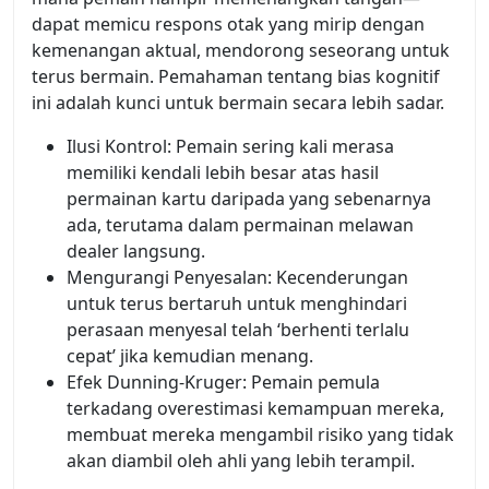
dapat memicu respons otak yang mirip dengan
kemenangan aktual, mendorong seseorang untuk
terus bermain. Pemahaman tentang bias kognitif
ini adalah kunci untuk bermain secara lebih sadar.
Ilusi Kontrol: Pemain sering kali merasa
memiliki kendali lebih besar atas hasil
permainan kartu daripada yang sebenarnya
ada, terutama dalam permainan melawan
dealer langsung.
Mengurangi Penyesalan: Kecenderungan
untuk terus bertaruh untuk menghindari
perasaan menyesal telah ‘berhenti terlalu
cepat’ jika kemudian menang.
Efek Dunning-Kruger: Pemain pemula
terkadang overestimasi kemampuan mereka,
membuat mereka mengambil risiko yang tidak
akan diambil oleh ahli yang lebih terampil.