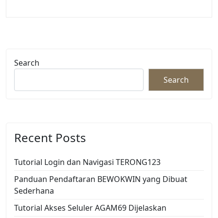
Search
Search
Recent Posts
Tutorial Login dan Navigasi TERONG123
Panduan Pendaftaran BEWOKWIN yang Dibuat
Sederhana
Tutorial Akses Seluler AGAM69 Dijelaskan