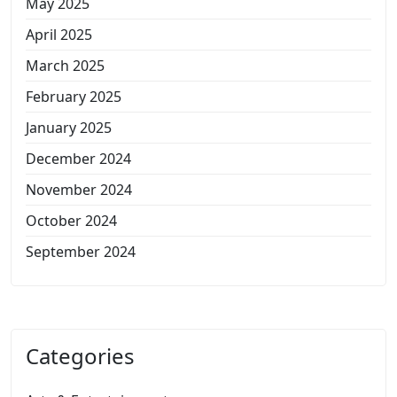
May 2025
April 2025
March 2025
February 2025
January 2025
December 2024
November 2024
October 2024
September 2024
Categories