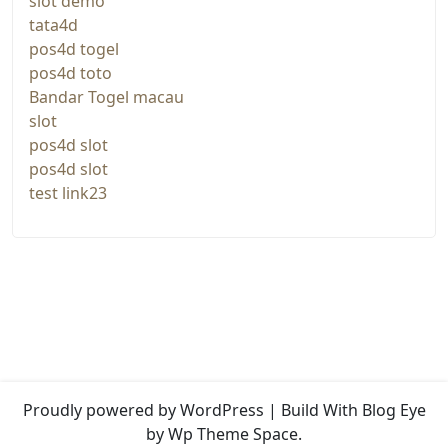
slot demo
tata4d
pos4d togel
pos4d toto
Bandar Togel macau
slot
pos4d slot
pos4d slot
test link23
Proudly powered by WordPress
|
Build With
Blog Eye
by Wp Theme Space.