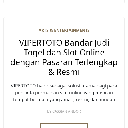
ARTS & ENTERTAINMENTS
VIPERTOTO Bandar Judi
Togel dan Slot Online
dengan Pasaran Terlengkap
& Resmi
VIPERTOTO hadir sebagai solusi utama bagi para
pencinta permainan slot online yang mencari
tempat bermain yang aman, resmi, dan mudah
BY
CASSIAN ANDOR