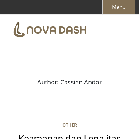
Skip
Menu
to
content
Author:
Cassian Andor
OTHER
Keamanan dan Legalitas