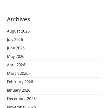
Archives
August 2026
July 2026
June 2026
May 2026
April 2026
March 2026
February 2026
January 2026
December 2025
November 2025